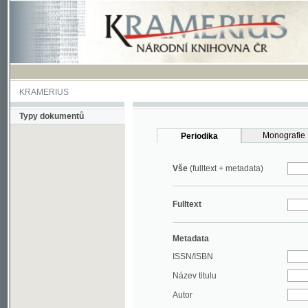
KRAMERIUS
Typy dokumentů
Monografie
Periodika
Vše
(fulltext + metadata)
Fulltext
Metadata
ISSN/ISBN
Název titulu
Autor
Rok
MDT