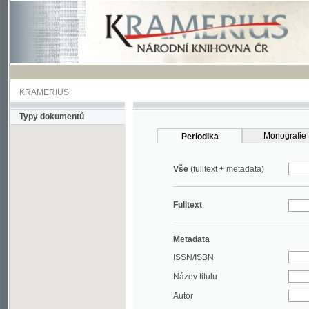
KRAMERIUS
Typy dokumentů
Monografie
Periodika
Vše
(fulltext + metadata)
Fulltext
Metadata
ISSN/ISBN
Název titulu
Autor
Rok
MDT