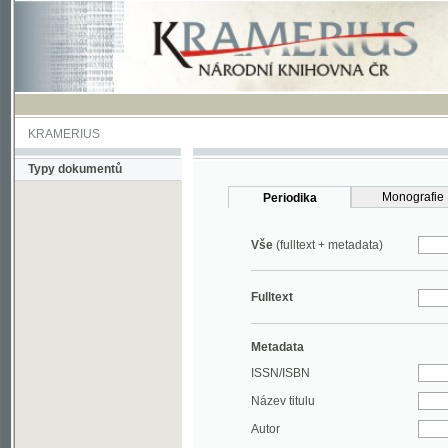
KRAMERIUS
Typy dokumentů
Monografie
Periodika
Vše
(fulltext + metadata)
Fulltext
Metadata
ISSN/ISBN
Název titulu
Autor
Rok
MDT