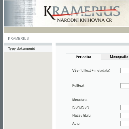
KRAMERIUS
Typy dokumentů
Monografie
Periodika
Vše
(fulltext + metadata)
Fulltext
Metadata
ISSN/ISBN
Název titulu
Autor
Rok
MDT