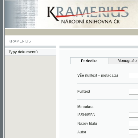
KRAMERIUS
Typy dokumentů
Monografie
Periodika
Vše
(fulltext + metadata)
Fulltext
Metadata
ISSN/ISBN
Název titulu
Autor
Rok
MDT