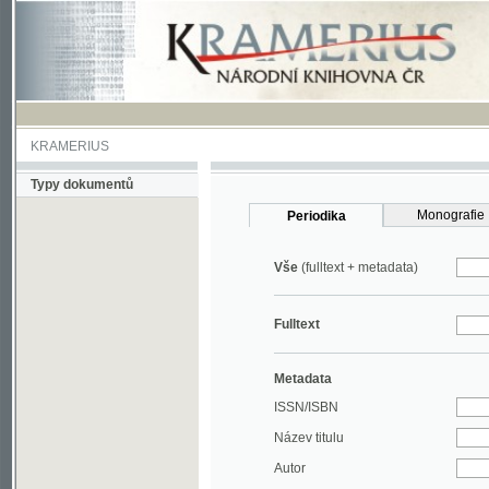
KRAMERIUS
Typy dokumentů
Monografie
Periodika
Vše
(fulltext + metadata)
Fulltext
Metadata
ISSN/ISBN
Název titulu
Autor
Rok
MDT