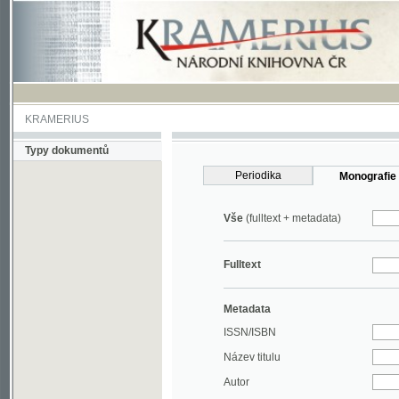
KRAMERIUS
Typy dokumentů
Periodika
Monografie
Vše
(fulltext + metadata)
Fulltext
Metadata
ISSN/ISBN
Název titulu
Autor
Rok
MDT