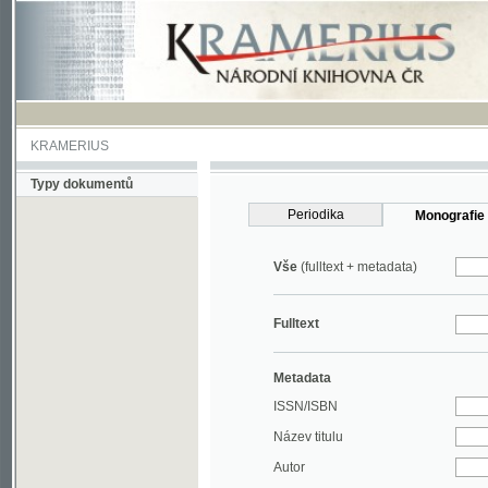
KRAMERIUS
Typy dokumentů
Periodika
Monografie
Vše
(fulltext + metadata)
Fulltext
Metadata
ISSN/ISBN
Název titulu
Autor
Rok
MDT