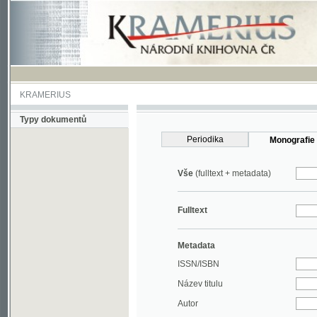
KRAMERIUS
Typy dokumentů
Periodika
Monografie
Vše
(fulltext + metadata)
Fulltext
Metadata
ISSN/ISBN
Název titulu
Autor
Rok
MDT