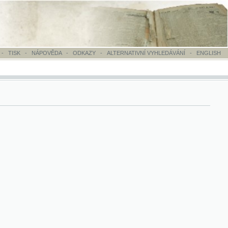
OVĚDA
-
ODKAZY
-
ALTERNATIVNÍ VYHLEDÁVÁNÍ
-
ENGLISH