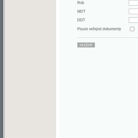
DDT
Pouze veřejné dokumenty
©2003-2010
Developed
under GNU GPL
by
Qbizm
,
NKČR
and
KNAV