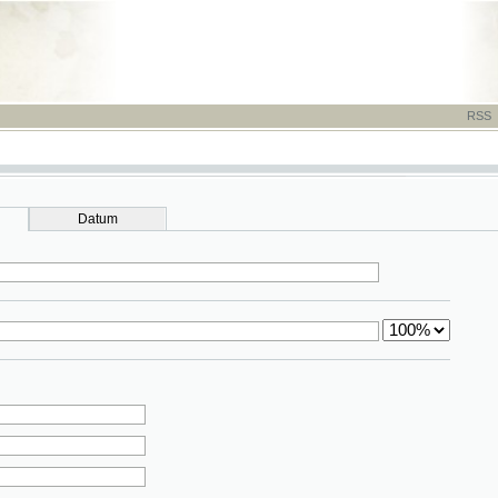
RSS
-
TISK
-
NÁP
Datum