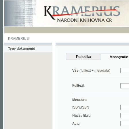
KRAMERIUS
Typy dokumentů
Periodika
Monografie
Vše
(fulltext + metadata)
Fulltext
Metadata
ISSN/ISBN
Název titulu
Autor
Rok
MDT