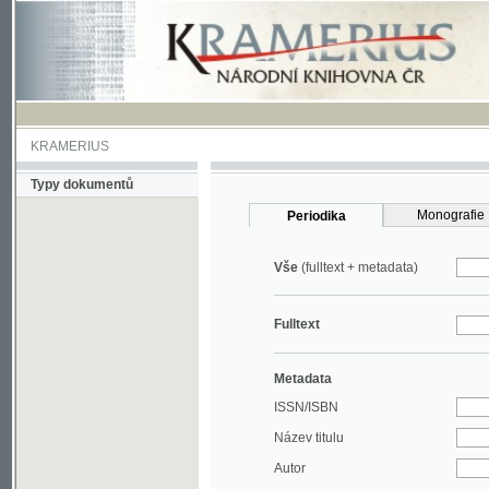
KRAMERIUS
Typy dokumentů
Monografie
Periodika
Vše
(fulltext + metadata)
Fulltext
Metadata
ISSN/ISBN
Název titulu
Autor
Rok
MDT