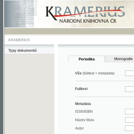
KRAMERIUS
Typy dokumentů
Monografie
Periodika
Vše
(fulltext + metadata)
Fulltext
Metadata
ISSN/ISBN
Název titulu
Autor
Rok
MDT