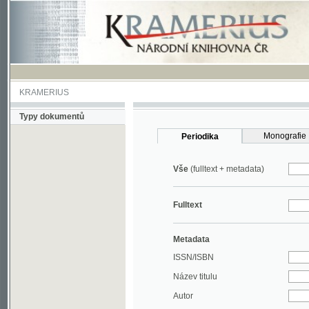
KRAMERIUS
Typy dokumentů
Monografie
Periodika
Vše
(fulltext + metadata)
Fulltext
Metadata
ISSN/ISBN
Název titulu
Autor
Rok
MDT