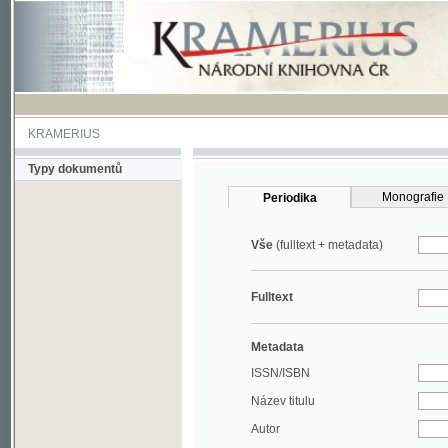
KRAMERIUS
Typy dokumentů
Monografie
Periodika
Vše
(fulltext + metadata)
Fulltext
Metadata
ISSN/ISBN
Název titulu
Autor
Rok
MDT