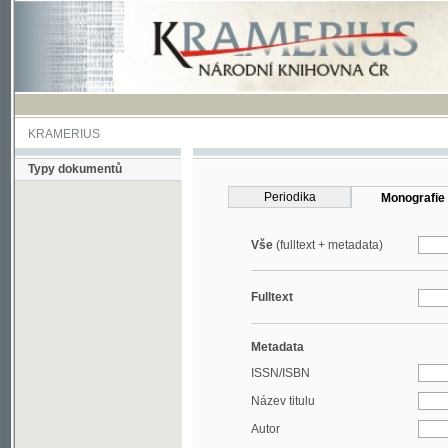
KRAMERIUS
Typy dokumentů
Periodika
Monografie
Vše
(fulltext + metadata)
Fulltext
Metadata
ISSN/ISBN
Název titulu
Autor
Rok
MDT