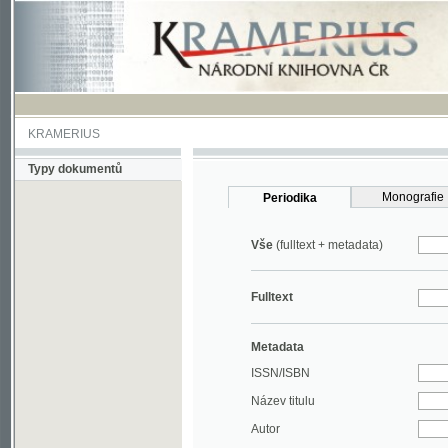
KRAMERIUS
Typy dokumentů
Monografie
Periodika
Vše
(fulltext + metadata)
Fulltext
Metadata
ISSN/ISBN
Název titulu
Autor
Rok
MDT