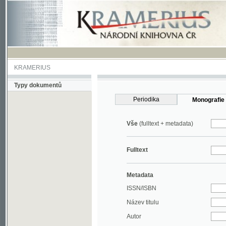
KRAMERIUS
Typy dokumentů
Periodika
Monografie
Vše
(fulltext + metadata)
Fulltext
Metadata
ISSN/ISBN
Název titulu
Autor
Rok
MDT