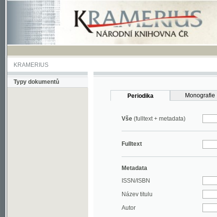
KRAMERIUS
Typy dokumentů
Monografie
Periodika
Vše
(fulltext + metadata)
Fulltext
Metadata
ISSN/ISBN
Název titulu
Autor
Rok
MDT