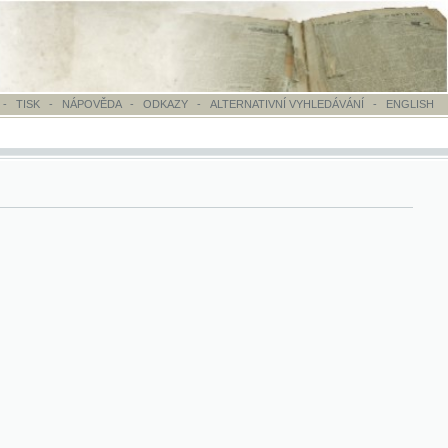
OVĚDA
-
ODKAZY
-
ALTERNATIVNÍ VYHLEDÁVÁNÍ
-
ENGLISH