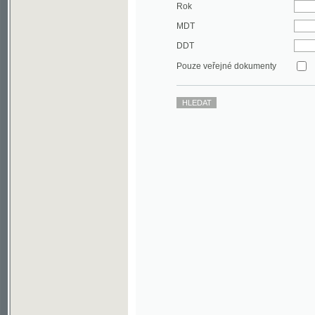
DDT
Pouze veřejné dokumenty
©2003-2010
Developed
under GNU GPL
by
Qbizm
,
NKČR
and
KNAV