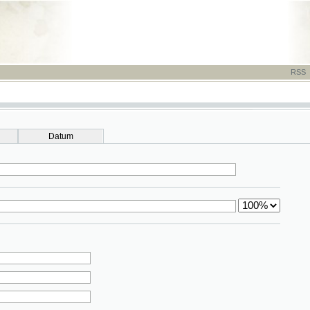
RSS
-
TISK
-
NÁP
Datum