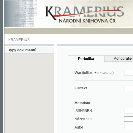
KRAMERIUS
Typy dokumentů
Monografie
Periodika
Vše
(fulltext + metadata)
Fulltext
Metadata
ISSN/ISBN
Název titulu
Autor
Rok
MDT