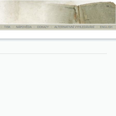
OVĚDA
-
ODKAZY
-
ALTERNATIVNÍ VYHLEDÁVÁNÍ
-
ENGLISH