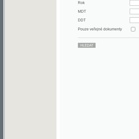
DDT
Pouze veřejné dokumenty
©2003-2010
Developed
under GNU GPL
by
Qbizm
,
NKČR
and
KNAV