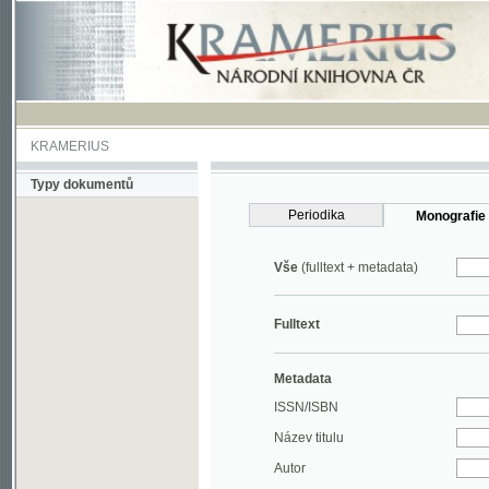
KRAMERIUS
Typy dokumentů
Periodika
Monografie
Vše
(fulltext + metadata)
Fulltext
Metadata
ISSN/ISBN
Název titulu
Autor
Rok
MDT