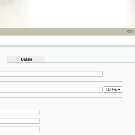
RSS
-
TISK
-
NÁP
Datum