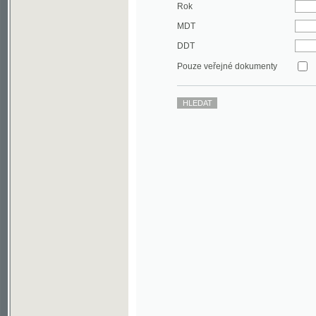
DDT
Pouze veřejné dokumenty
©2003-2010
Developed
under GNU GPL
by
Qbizm
,
NKČR
and
KNAV