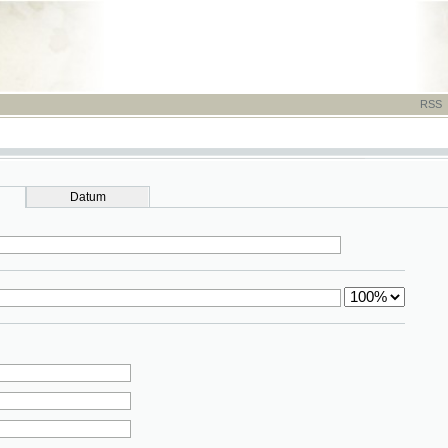
RSS
-
TISK
-
NÁP
Datum