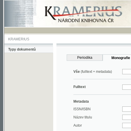
KRAMERIUS
Typy dokumentů
Periodika
Monografie
Vše
(fulltext + metadata)
Fulltext
Metadata
ISSN/ISBN
Název titulu
Autor
Rok
MDT