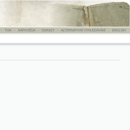
OVĚDA
-
ODKAZY
-
ALTERNATIVNÍ VYHLEDÁVÁNÍ
-
ENGLISH