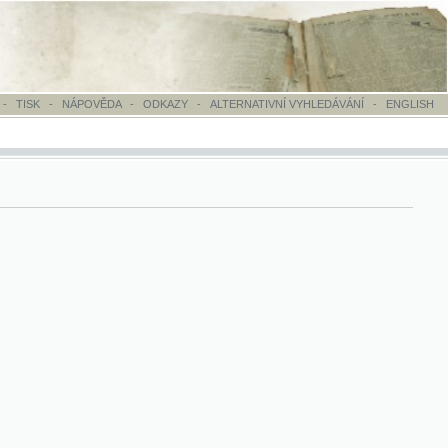
OVĚDA
-
ODKAZY
-
ALTERNATIVNÍ VYHLEDÁVÁNÍ
-
ENGLISH