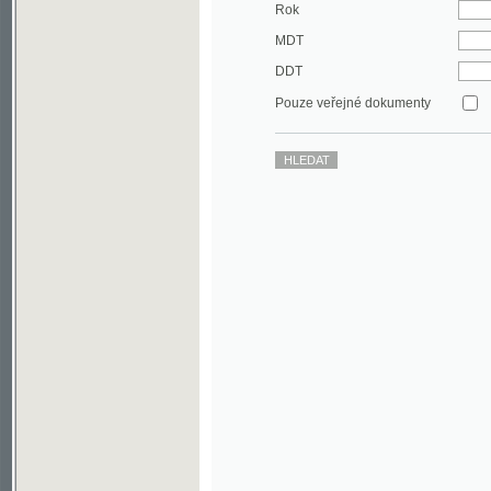
DDT
Pouze veřejné dokumenty
©2003-2010
Developed
under GNU GPL
by
Qbizm
,
NKČR
and
KNAV