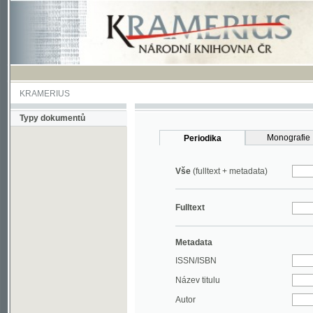
KRAMERIUS
Typy dokumentů
Monografie
Periodika
Vše
(fulltext + metadata)
Fulltext
Metadata
ISSN/ISBN
Název titulu
Autor
Rok
MDT