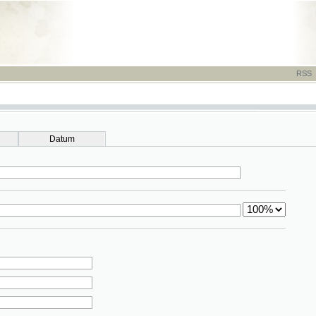
RSS
-
TISK
-
NÁP
Datum