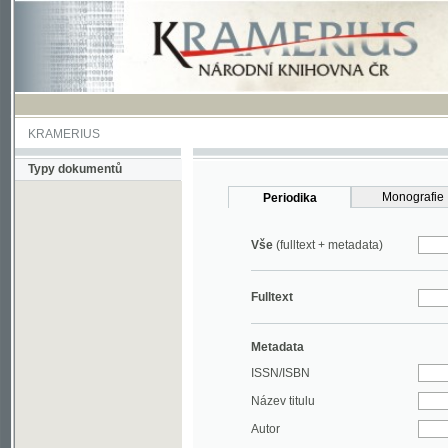
KRAMERIUS
Typy dokumentů
Monografie
Periodika
Vše
(fulltext + metadata)
Fulltext
Metadata
ISSN/ISBN
Název titulu
Autor
Rok
MDT