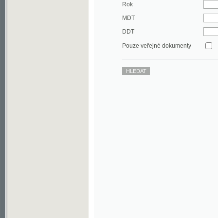
DDT
Pouze veřejné dokumenty
©2003-2010
Developed
under GNU GPL
by
Qbizm
,
NKČR
and
KNAV