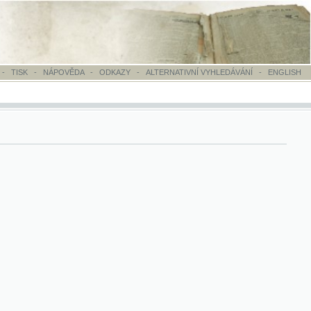
OVĚDA
-
ODKAZY
-
ALTERNATIVNÍ VYHLEDÁVÁNÍ
-
ENGLISH