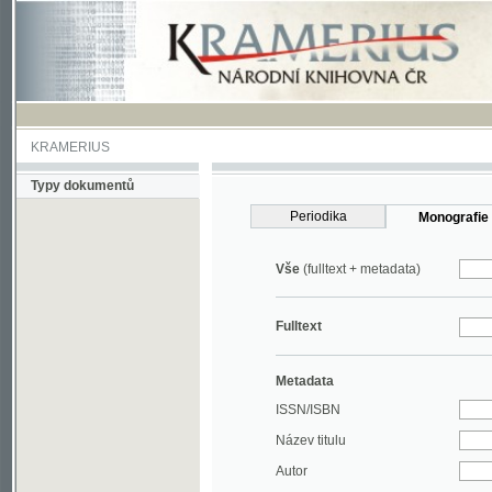
KRAMERIUS
Typy dokumentů
Periodika
Monografie
Vše
(fulltext + metadata)
Fulltext
Metadata
ISSN/ISBN
Název titulu
Autor
Rok
MDT