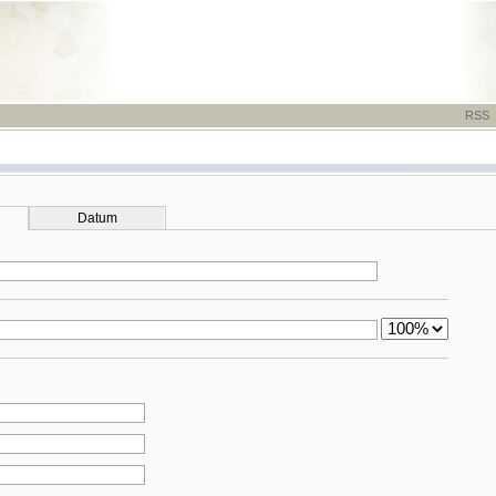
RSS
-
TISK
-
NÁP
Datum