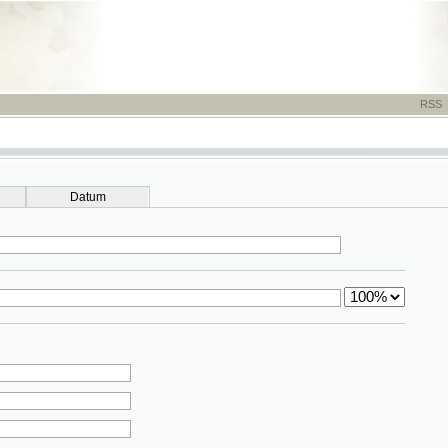
RSS
-
TISK
-
NÁP
Datum