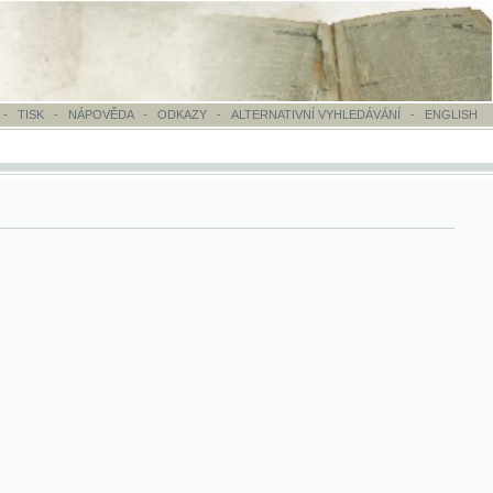
OVĚDA
-
ODKAZY
-
ALTERNATIVNÍ VYHLEDÁVÁNÍ
-
ENGLISH