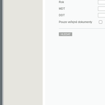
DDT
Pouze veřejné dokumenty
©2003-2010
Developed
under GNU GPL
by
Qbizm
,
NKČR
and
KNAV