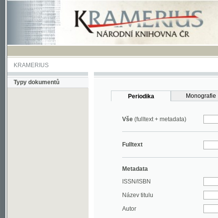
KRAMERIUS
Typy dokumentů
Monografie
Periodika
Vše
(fulltext + metadata)
Fulltext
Metadata
ISSN/ISBN
Název titulu
Autor
Rok
MDT