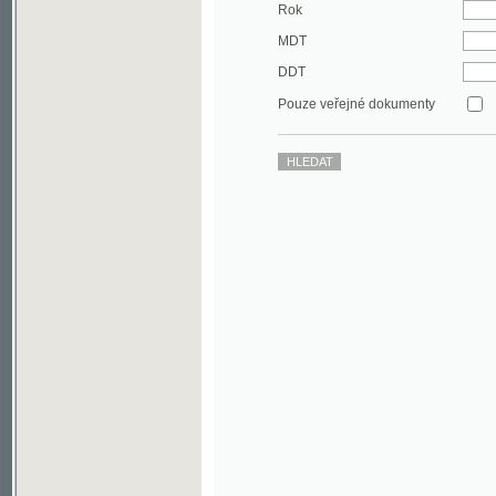
DDT
Pouze veřejné dokumenty
©2003-2010
Developed
under GNU GPL
by
Qbizm
,
NKČR
and
KNAV