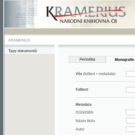
KRAMERIUS
Typy dokumentů
Periodika
Monografie
Vše
(fulltext + metadata)
Fulltext
Metadata
ISSN/ISBN
Název titulu
Autor
Rok
MDT