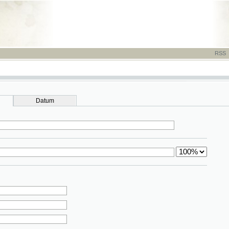
RSS
-
TISK
-
NÁP
Datum