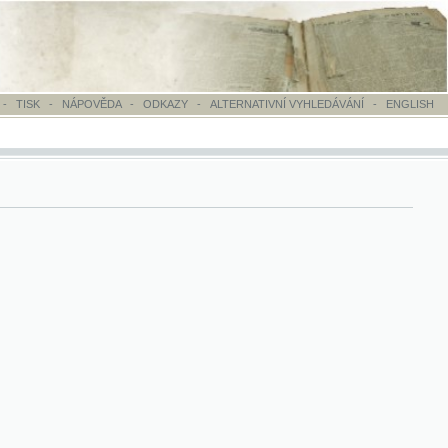
OVĚDA
-
ODKAZY
-
ALTERNATIVNÍ VYHLEDÁVÁNÍ
-
ENGLISH