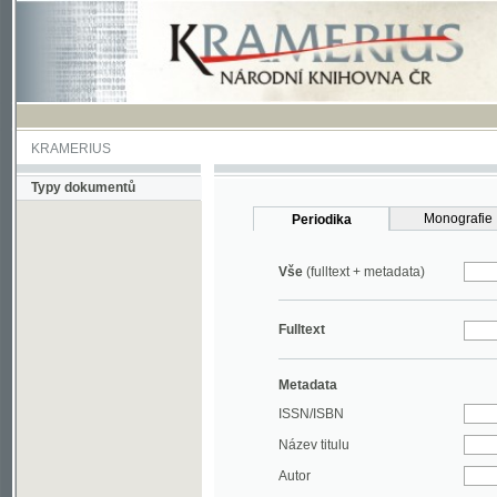
KRAMERIUS
Typy dokumentů
Monografie
Periodika
Vše
(fulltext + metadata)
Fulltext
Metadata
ISSN/ISBN
Název titulu
Autor
Rok
MDT