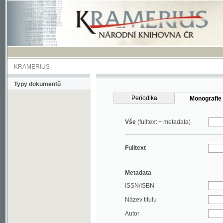
KRAMERIUS
Typy dokumentů
Periodika
Monografie
Vše
(fulltext + metadata)
Fulltext
Metadata
ISSN/ISBN
Název titulu
Autor
Rok
MDT