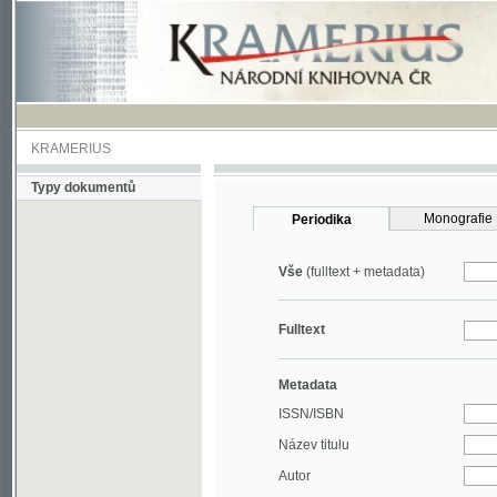
KRAMERIUS
Typy dokumentů
Monografie
Periodika
Vše
(fulltext + metadata)
Fulltext
Metadata
ISSN/ISBN
Název titulu
Autor
Rok
MDT