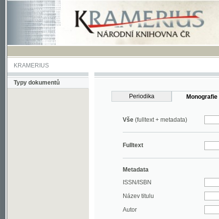
KRAMERIUS
Typy dokumentů
Periodika
Monografie
Vše
(fulltext + metadata)
Fulltext
Metadata
ISSN/ISBN
Název titulu
Autor
Rok
MDT