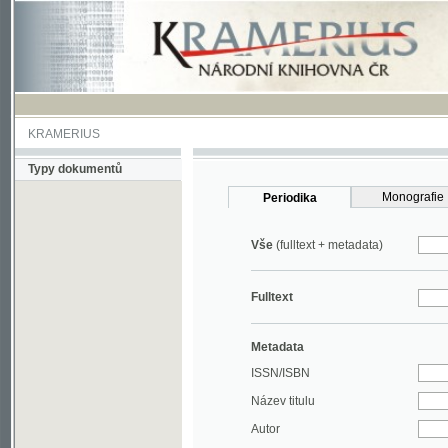
KRAMERIUS
Typy dokumentů
Monografie
Periodika
Vše
(fulltext + metadata)
Fulltext
Metadata
ISSN/ISBN
Název titulu
Autor
Rok
MDT