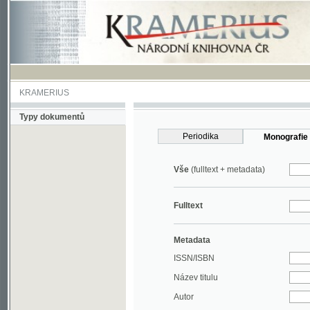
KRAMERIUS
Typy dokumentů
Periodika
Monografie
Vše
(fulltext + metadata)
Fulltext
Metadata
ISSN/ISBN
Název titulu
Autor
Rok
MDT