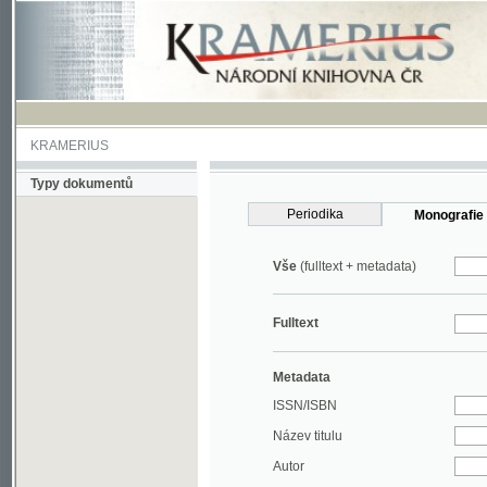
KRAMERIUS
Typy dokumentů
Periodika
Monografie
Vše
(fulltext + metadata)
Fulltext
Metadata
ISSN/ISBN
Název titulu
Autor
Rok
MDT