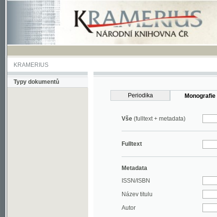
KRAMERIUS
Typy dokumentů
Periodika
Monografie
Vše
(fulltext + metadata)
Fulltext
Metadata
ISSN/ISBN
Název titulu
Autor
Rok
MDT