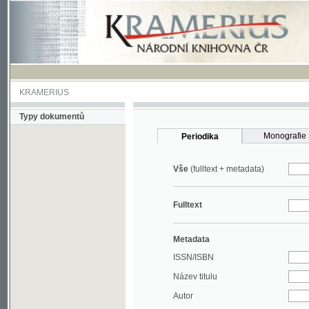
KRAMERIUS
Typy dokumentů
Monografie
Periodika
Vše
(fulltext + metadata)
Fulltext
Metadata
ISSN/ISBN
Název titulu
Autor
Rok
MDT