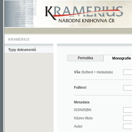
KRAMERIUS
Typy dokumentů
Periodika
Monografie
Vše
(fulltext + metadata)
Fulltext
Metadata
ISSN/ISBN
Název titulu
Autor
Rok
MDT