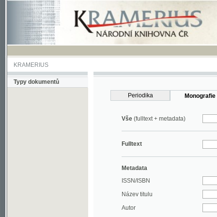
KRAMERIUS
Typy dokumentů
Periodika
Monografie
Vše
(fulltext + metadata)
Fulltext
Metadata
ISSN/ISBN
Název titulu
Autor
Rok
MDT