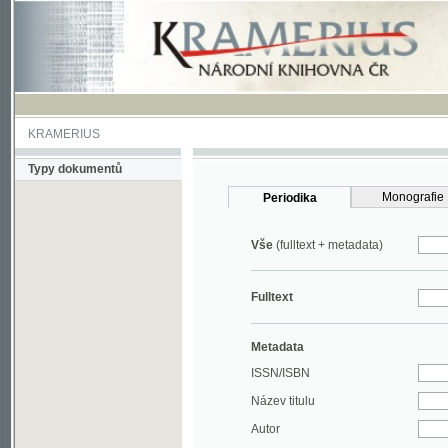
KRAMERIUS
Typy dokumentů
Monografie
Periodika
Vše
(fulltext + metadata)
Fulltext
Metadata
ISSN/ISBN
Název titulu
Autor
Rok
MDT