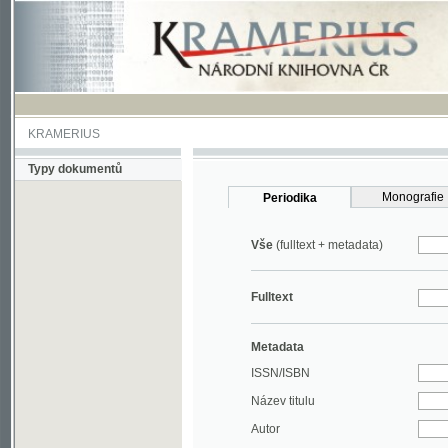
KRAMERIUS
Typy dokumentů
Monografie
Periodika
Vše
(fulltext + metadata)
Fulltext
Metadata
ISSN/ISBN
Název titulu
Autor
Rok
MDT