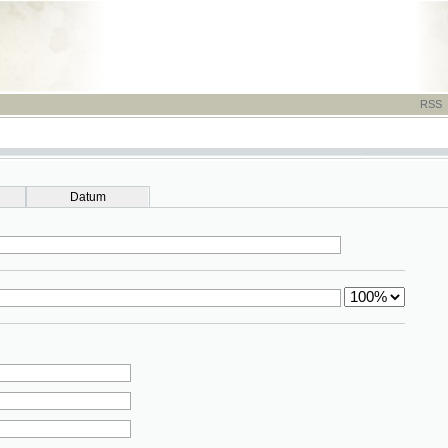
RSS
-
TISK
-
NÁP
Datum