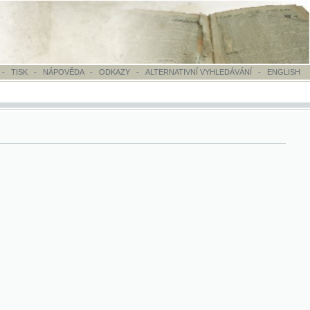
OVĚDA
-
ODKAZY
-
ALTERNATIVNÍ VYHLEDÁVÁNÍ
-
ENGLISH