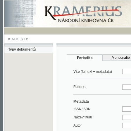
KRAMERIUS
Typy dokumentů
Monografie
Periodika
Vše
(fulltext + metadata)
Fulltext
Metadata
ISSN/ISBN
Název titulu
Autor
Rok
MDT