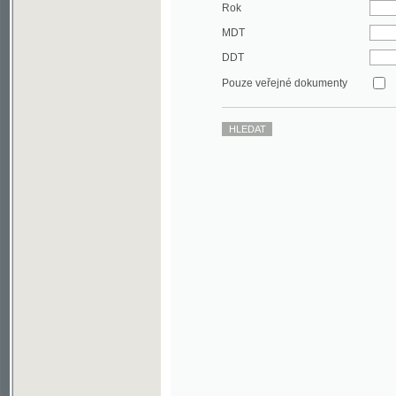
DDT
Pouze veřejné dokumenty
©2003-2010
Developed
under GNU GPL
by
Qbizm
,
NKČR
and
KNAV