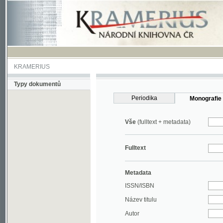
KRAMERIUS
Typy dokumentů
Periodika
Monografie
Vše
(fulltext + metadata)
Fulltext
Metadata
ISSN/ISBN
Název titulu
Autor
Rok
MDT