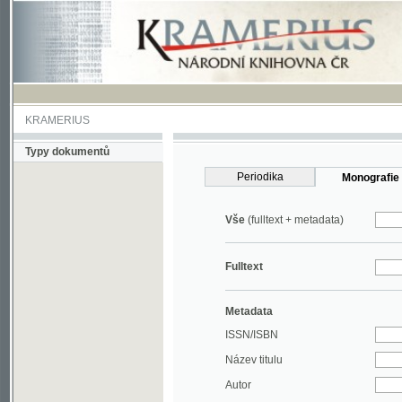
KRAMERIUS
Typy dokumentů
Periodika
Monografie
Vše
(fulltext + metadata)
Fulltext
Metadata
ISSN/ISBN
Název titulu
Autor
Rok
MDT