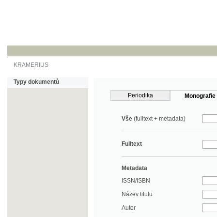
KRAMERIUS
Typy dokumentů
Periodika
Monografie
Vše
(fulltext + metadata)
Fulltext
Metadata
ISSN/ISBN
Název titulu
Autor
Rok
MDT