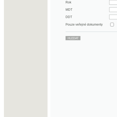
DDT
Pouze veřejné dokumenty
©2003-2010
Developed
under GNU GPL
by
Qbizm
,
NKČR
and
KNAV