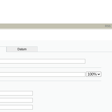
RSS
-
TISK
-
NÁP
Datum