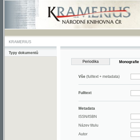
KRAMERIUS
Typy dokumentů
Periodika
Monografie
Vše
(fulltext + metadata)
Fulltext
Metadata
ISSN/ISBN
Název titulu
Autor
Rok
MDT