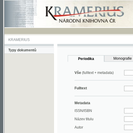
KRAMERIUS
Typy dokumentů
Monografie
Periodika
Vše
(fulltext + metadata)
Fulltext
Metadata
ISSN/ISBN
Název titulu
Autor
Rok
MDT