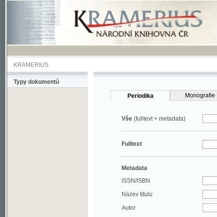
KRAMERIUS
Typy dokumentů
Monografie
Periodika
Vše
(fulltext + metadata)
Fulltext
Metadata
ISSN/ISBN
Název titulu
Autor
Rok
MDT