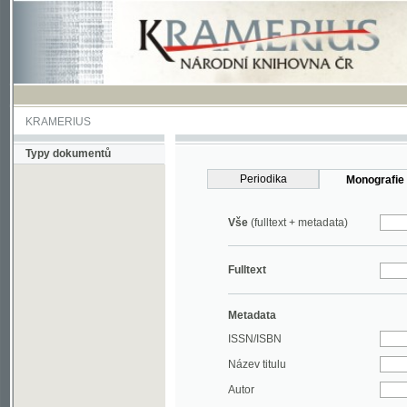
KRAMERIUS
Typy dokumentů
Periodika
Monografie
Vše
(fulltext + metadata)
Fulltext
Metadata
ISSN/ISBN
Název titulu
Autor
Rok
MDT