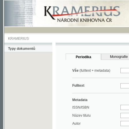
KRAMERIUS
Typy dokumentů
Monografie
Periodika
Vše
(fulltext + metadata)
Fulltext
Metadata
ISSN/ISBN
Název titulu
Autor
Rok
MDT