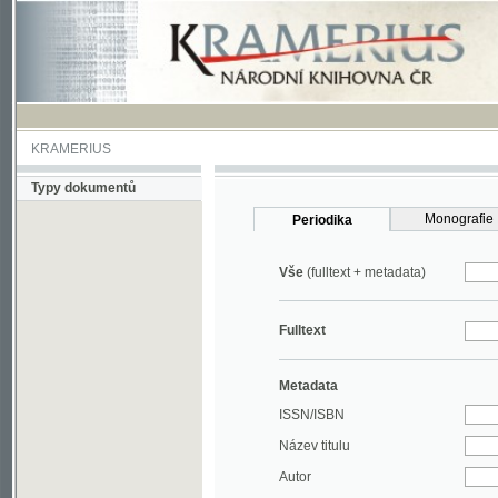
KRAMERIUS
Typy dokumentů
Monografie
Periodika
Vše
(fulltext + metadata)
Fulltext
Metadata
ISSN/ISBN
Název titulu
Autor
Rok
MDT