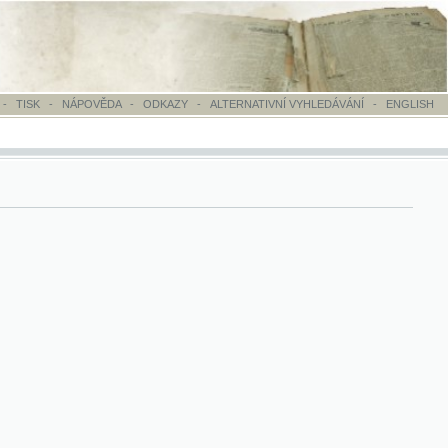
OVĚDA
-
ODKAZY
-
ALTERNATIVNÍ VYHLEDÁVÁNÍ
-
ENGLISH