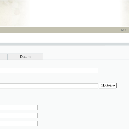
RSS
-
TISK
-
NÁP
Datum