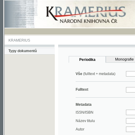
KRAMERIUS
Typy dokumentů
Monografie
Periodika
Vše
(fulltext + metadata)
Fulltext
Metadata
ISSN/ISBN
Název titulu
Autor
Rok
MDT