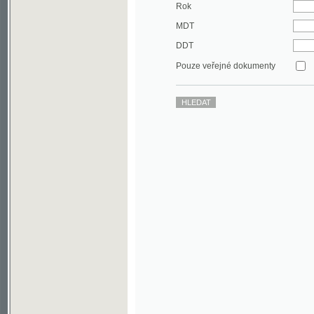
DDT
Pouze veřejné dokumenty
©2003-2010
Developed
under GNU GPL
by
Qbizm
,
NKČR
and
KNAV